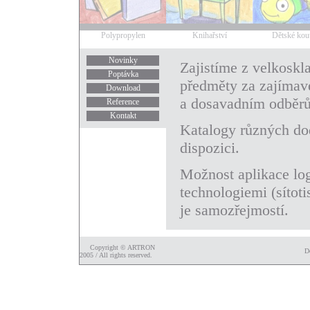
Polypropylen
Knihařství
Dětské kou
Novinky
Zajistíme z velkoskl
Poptávka
předměty za zajímav
Download
a dosavadním odběrů
Reference
Kontakt
Katalogy různých dod
dispozici.
Možnost aplikace lo
technologiemi (sítoti
je samozřejmostí.
Copyright © ARTRON
D
2005 / All rights reserved.