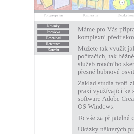
Polypropylen
Knihařství
Dětské kou
Novinky
Máme pro Vás připrav
Poptávka
komplexní předtisko
Download
Reference
Můžete tak využít jak
Kontakt
počítačích, tak běžné
služeb rotačního ske
přesné bubnové osvit
Základ studia tvoří 
praxí využívající ke 
software Adobe Creat
OS Windows.
To vše za přijatelné
Ukázky některých pr