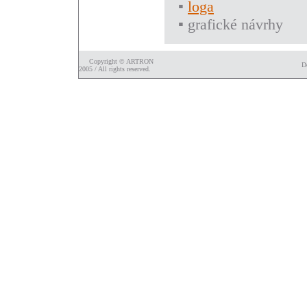
▪
loga
▪ grafické návrhy
Copyright © ARTRON
D
2005 / All rights reserved.